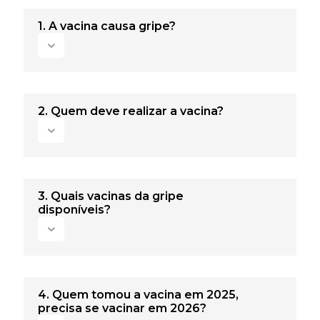
1. A vacina causa gripe?
Não. As vacinas influenza são todas
inativadas (de vírus mortos), portanto sem
2. Quem deve realizar a vacina?
capacidade de causar doença.
A vacina é indicada para bebês a partir de
6 meses, crianças, adolescentes, adultos,
3. Quais vacinas da gripe
idosos e gestantes.
disponíveis?
· Na rede pública: vacina trivalente
(protege contra 3 cepas do vírus) para
4. Quem tomou a vacina em 2025,
grupos prioritários.
precisa se vacinar em 2026?