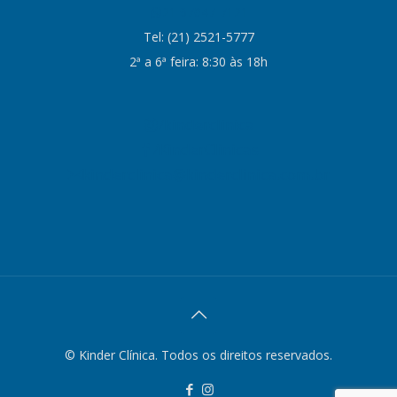
21 97047-7121
Tel:
(21) 2521-5777
2ª a 6ª feira: 8:30 às 18h
/kinderclinica
/KinderClinicas
kinderclinica@kinderclinica.com.br
© Kinder Clínica. Todos os direitos reservados.