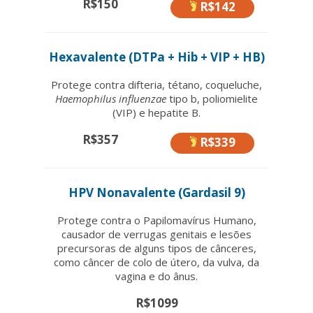
R$150
R$142
Hexavalente (DTPa + Hib + VIP + HB)
Protege contra difteria, tétano, coqueluche,
Haemophilus influenzae
tipo b, poliomielite
(VIP) e hepatite B.
R$357
R$339
HPV Nonavalente (Gardasil 9)
Protege contra o Papilomavírus Humano,
causador de verrugas genitais e lesões
precursoras de alguns tipos de cânceres,
como câncer de colo de útero, da vulva, da
vagina e do ânus.
R$1099