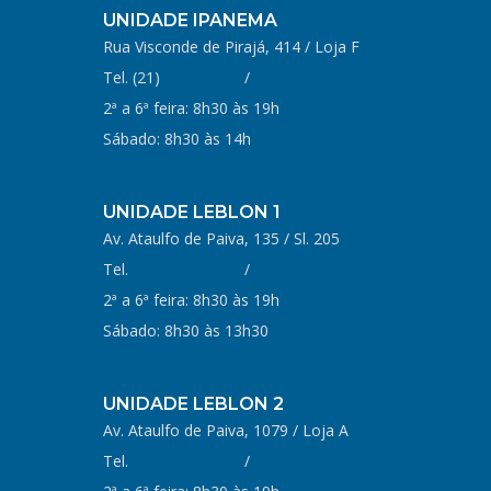
UNIDADE IPANEMA
Rua Visconde de Pirajá, 414 / Loja F
Tel. (21)
2521-2217
/
3264-9986
2ª a 6ª feira: 8h30 às 19h
Sábado: 8h30 às 14h
UNIDADE LEBLON 1
Av. Ataulfo de Paiva, 135 / Sl. 205
Tel.
(21) 2529-8513
/
2259-1399
2ª a 6ª feira: 8h30 às 19h
Sábado: 8h30 às 13h30
UNIDADE LEBLON 2
Av. Ataulfo de Paiva, 1079 / Loja A
Tel.
(21) 3217-0636
/
(21) 3264-9986