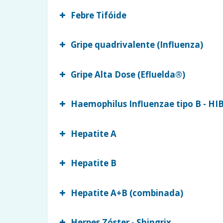
Febre Tifóide
Gripe quadrivalente (Influenza)
Gripe Alta Dose (Efluelda®)
Haemophilus Influenzae tipo B - HI
Hepatite A
Hepatite B
Hepatite A+B (combinada)
Herpes Zóster - Shingrix