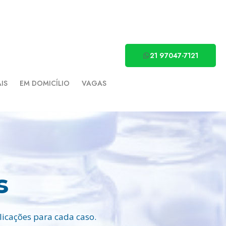
21 97047-7121
AIS
EM DOMICÍLIO
VAGAS
s
icações para cada caso.