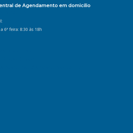
entral de Agendamento em domicílio
21 97047-7121
l:
(21) 2521-5777
 a 6ª feira: 8:30 às 18h
/kinderclinica
/KinderClinicas
kinderclinica@kinderclinica.com.br