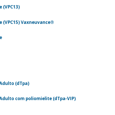
e (VPC13)
e (VPC15) Vaxneuvance®
e
cinação e Profilaxia
 Adulto (dTpa)
 Adulto com poliomielite (dTpa-VIP)