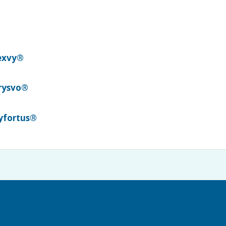
rexvy®
brysvo®
Beyfortus®