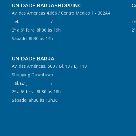
UNIDADE BARRASHOPPING
C
Av. das Americas 4.666 / Centro Médico 1 - 302A4
Tel.
(21) 3993-6988
/
3993-6989
Te
2ª a 6ª feira: 8h30 às 19h
2ª
Sábado: 8h30 às 14h
UNIDADE BARRA
Av. das Américas, 500 / Bl. 13 / Lj. 110
Shopping Downtown
Tel. (21)
3419-5338
/
3419-5333
2ª a 6ª feira: 8h30 às 18h
Sábado: 8h30 às 13h30