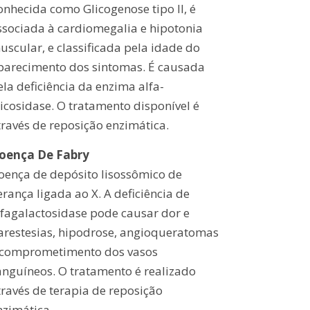
onhecida como Glicogenose tipo II, é
ssociada à cardiomegalia e hipotonia
uscular, e classificada pela idade do
parecimento dos sintomas. É causada
ela deficiência da enzima alfa-
licosidase. O tratamento disponível é
través de reposição enzimática.
oença De Fabry
oença de depósito lisossômico de
erança ligada ao X. A deficiência de
lfagalactosidase pode causar dor e
arestesias, hipodrose, angioqueratomas
 comprometimento dos vasos
anguíneos. O tratamento é realizado
través de terapia de reposição
nzimática.