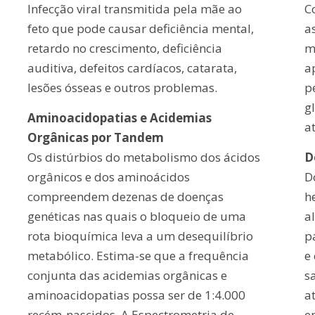
Infecção viral transmitida pela mãe ao
C
feto que pode causar deficiência mental,
a
retardo no crescimento, deficiência
m
auditiva, defeitos cardíacos, catarata,
a
lesões ósseas e outros problemas.
p
g
Aminoacidopatias e Acidemias
a
Orgânicas por Tandem
Os distúrbios do metabolismo dos ácidos
D
orgânicos e dos aminoácidos
D
compreendem dezenas de doenças
h
genéticas nas quais o bloqueio de uma
a
rota bioquímica leva a um desequilíbrio
p
metabólico. Estima-se que a frequência
e
conjunta das acidemias orgânicas e
s
aminoacidopatias possa ser de 1:4.000
a
recém-nascidos. A Espectrometria de
e