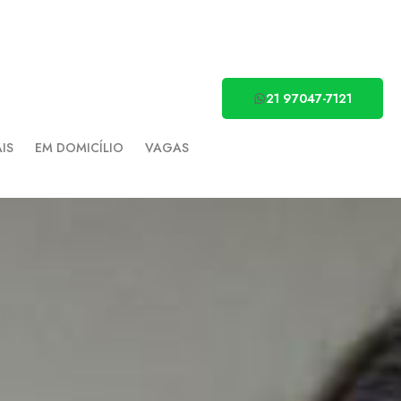
21 97047-7121
AIS
EM DOMICÍLIO
VAGAS