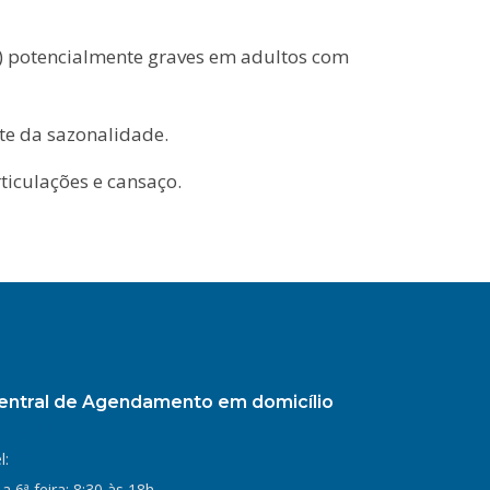
SR) potencialmente graves em adultos com
nte da sazonalidade.
ticulações e cansaço.
entral de Agendamento em domicílio
21 97047-7121
l:
(21) 2521-5777
 a 6ª feira: 8:30 às 18h