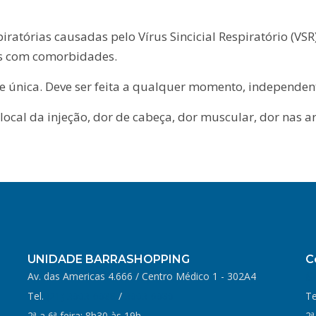
piratórias causadas pelo Vírus Sincicial Respiratório (V
es com comorbidades.
se única. Deve ser feita a qualquer momento, independe
ocal da injeção, dor de cabeça, dor muscular, dor nas ar
UNIDADE BARRASHOPPING
C
Av. das Americas 4.666 / Centro Médico 1 - 302A4
Tel.
(21) 3993-6988
/
3993-6989
Te
2ª a 6ª feira: 8h30 às 19h
2ª