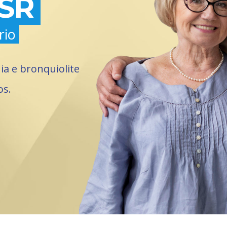
VSR
ório
a e bronquiolite
os.