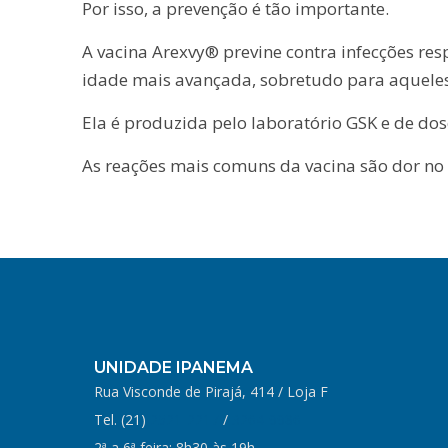
Por isso, a prevenção é tão importante.
A vacina Arexvy® previne contra infecções res
idade mais avançada, sobretudo para aquel
Ela é produzida pelo laboratório GSK e de do
As reações mais comuns da vacina são dor no l
UNIDADE IPANEMA
Rua Visconde de Pirajá, 414 / Loja F
Tel. (21)
2521-2217
/
3264-9986
2ª a 6ª feira: 8h30 às 19h