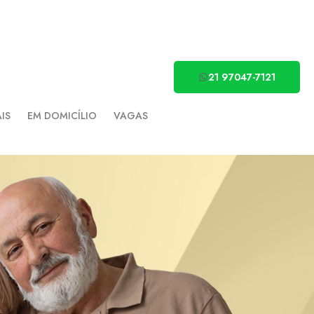
21 97047-7121
AIS
EM DOMICÍLIO
VAGAS