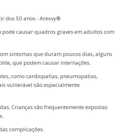
rtir dos 50 anos - Arexvy®
ém pode causar quadros graves em adultos com
, com sintomas que duram poucos dias, alguns
olite, que podem causar internações.
ntes, como cardiopatias, pneumopatias,
ais vulnerável são especialmente
tadas. Crianças são frequentemente expostas
a.
 das complicações.