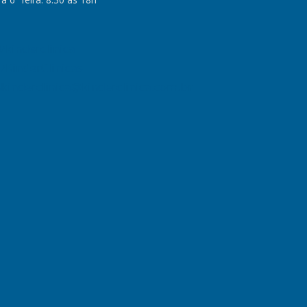
/kinderclinica
/KinderClinicas
kinderclinica@kinderclinica.com.br