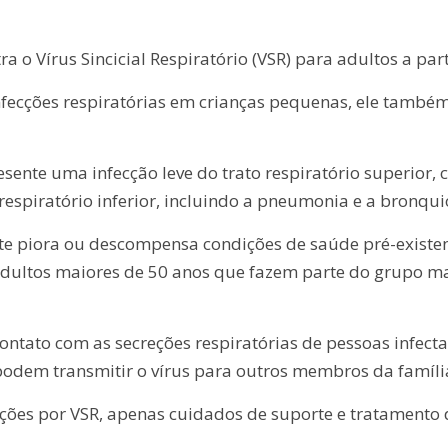
ra o Vírus Sincicial Respiratório (VSR) para adultos a pa
infecções respiratórias em crianças pequenas, ele tamb
sente uma infecção leve do trato respiratório superior
espiratório inferior, incluindo a pneumonia e a bronqui
nte piora ou descompensa condições de saúde pré-existe
 adultos maiores de 50 anos que fazem parte do grupo m
contato com as secreções respiratórias de pessoas infec
 podem transmitir o vírus para outros membros da famíli
ecções por VSR, apenas cuidados de suporte e tratamento