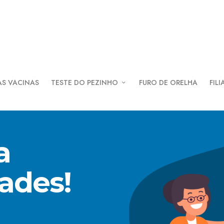
AS VACINAS
TESTE DO PEZINHO
FURO DE ORELHA
FILI
a
dades!