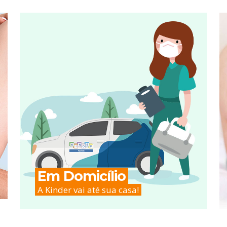
Em Domicílio
A Kinder vai até sua casa!