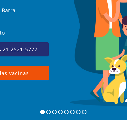
e Barra
to
21 2521-5777
das vacinas