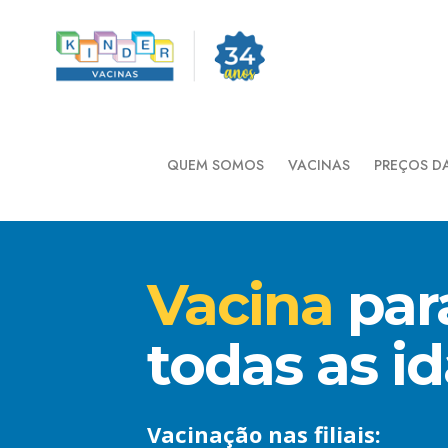
QUEM SOMOS
VACINAS
PREÇOS D
Vacina
par
todas as i
Vacinação nas filiais: