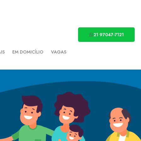
21 97047-7121
AIS
EM DOMICÍLIO
VAGAS