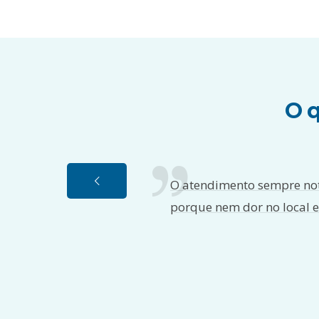
O q
O atendimento sempre nota
porque nem dor no local el